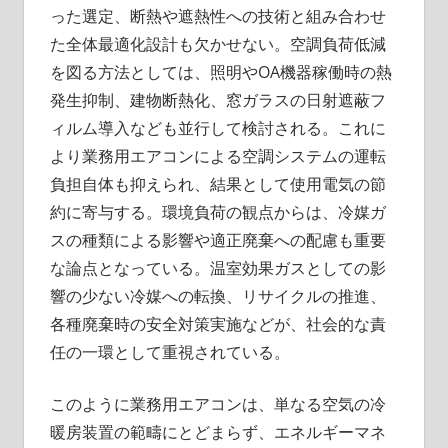
った選定、断熱や遮熱性への技術と組み合わせ
た全体最適化設計も欠かせない。空調負荷低減
を図る方法としては、照明やOA機器稼働時の熱
発生抑制、建物断熱化、窓ガラスの日射遮蔽フ
ィルム導入なども並行して検討される。これに
より業務用エアコンによる空調システムの運転
負担自体も抑えられ、結果として使用電気の節
約に寄与する。環境負荷の観点からは、冷媒ガ
スの種類による影響や適正廃棄への配慮も重要
な論点となっている。温室効果ガスとしての影
響の少ない冷媒への転換、リサイクルの推進、
各種廃棄時の安全対策実施などが、社会的な責
任の一環として重視されている。
このように業務用エアコンは、単なる空気の冷
暖房装置の範疇にとどまらず、エネルギーマネ