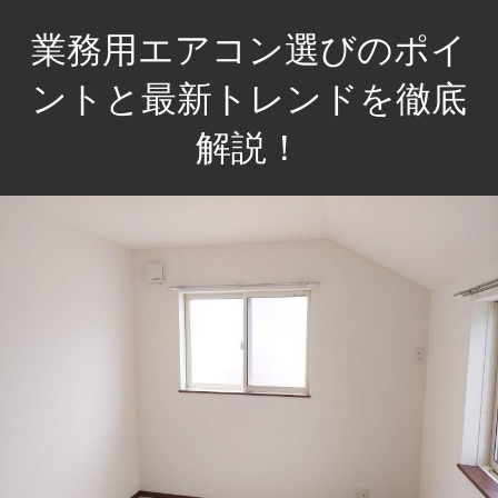
コ
業務用エアコン選びのポイ
ン
テ
ントと最新トレンドを徹底
ン
解説！
ツ
へ
快
ス
適
キ
な
ッ
空
プ
間
づ
く
り
を
サ
ポ