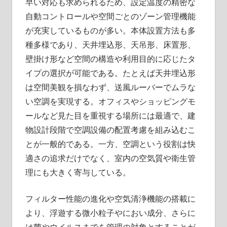
早い対応も求められるため、設定温度の精密な
自動コントロールや空間ごとのゾーン管理機能
が充実しているものが多い。本体設置方法も多
種多様であり、天井埋込形、天吊形、床置形、
壁掛け形など空間の構造や利用目的に応じたタ
イプの選択が可能である。たとえば天井埋込形
は空間美観を損なわず、送風ルーバーでムラな
い空調を実現する。オフィスやショッピングモ
ールなど見た目を重視する場所には最適で、建
物設計段階で空調設備の配置考慮を組み込むこ
とが一般的である。一方、空調という役割は快
適さの追求だけでなく、室内の空気質や衛生管
理にも大きく寄与している。
フィルター性能の進化や空気清浄機能の搭載に
より、浮遊する微小粒子やにおい成分、さらに