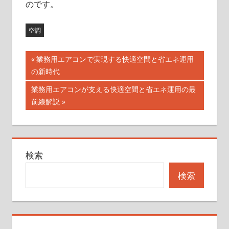
のです。
空調
投
前
業務用エアコンで実現する快適空間と省エネ運用
の
の新時代
稿
記
次
業務用エアコンが支える快適空間と省エネ運用の最
ナ
事:
の
前線解説
記
ビ
事:
ゲ
検索
ー
検索
シ
ョ
ン