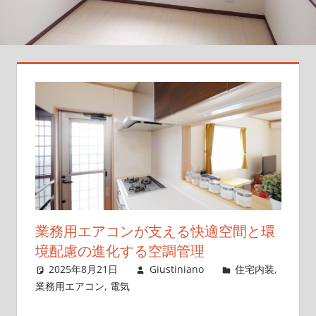
ー
ト！
最
新
情
報
と
選
び
方
の
コ
ツ
業務用エアコンが支える快適空間と環
を
境配慮の進化する空調管理
徹
2025年8月21日
Giustiniano
住宅内装
,
底
業務用エアコン
,
電気
紹