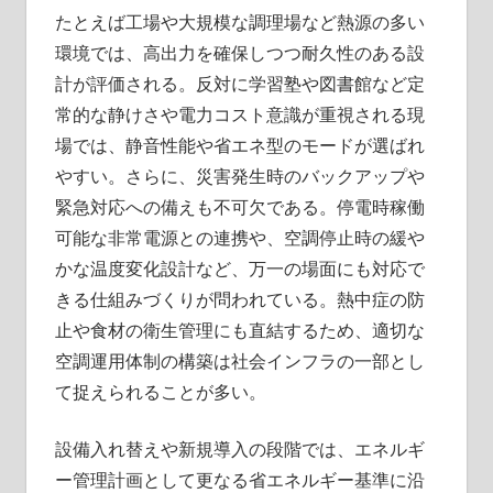
たとえば工場や大規模な調理場など熱源の多い
環境では、高出力を確保しつつ耐久性のある設
計が評価される。反対に学習塾や図書館など定
常的な静けさや電力コスト意識が重視される現
場では、静音性能や省エネ型のモードが選ばれ
やすい。さらに、災害発生時のバックアップや
緊急対応への備えも不可欠である。停電時稼働
可能な非常電源との連携や、空調停止時の緩や
かな温度変化設計など、万一の場面にも対応で
きる仕組みづくりが問われている。熱中症の防
止や食材の衛生管理にも直結するため、適切な
空調運用体制の構築は社会インフラの一部とし
て捉えられることが多い。
設備入れ替えや新規導入の段階では、エネルギ
ー管理計画として更なる省エネルギー基準に沿