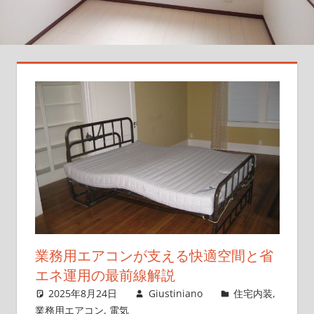
ー
ト！
最
新
情
報
と
選
び
方
の
コ
ツ
を
業務用エアコンが支える快適空間と省
徹
エネ運用の最前線解説
底
2025年8月24日
Giustiniano
住宅内装
,
紹
業務用エアコン
,
電気