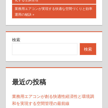
稿
記
次
業務用エアコンが実現する快適な空間づくりと効率
ナ
事:
の
運用の秘訣
記
ビ
事:
ゲ
検索
ー
検索
シ
ョ
ン
最近の投稿
業務用エアコンが創る快適性経済性と環境調
和を実現する空間管理の最前線