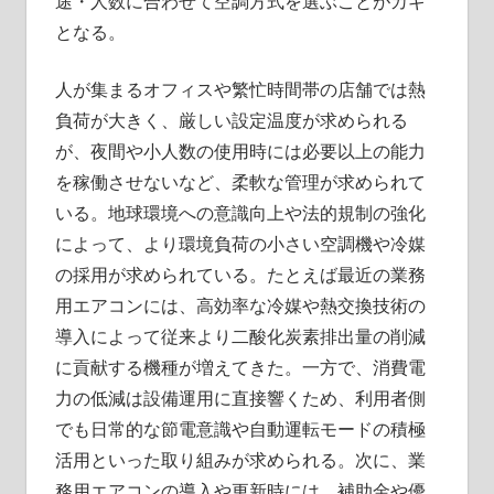
途・人数に合わせて空調方式を選ぶことがカギ
となる。
人が集まるオフィスや繁忙時間帯の店舗では熱
負荷が大きく、厳しい設定温度が求められる
が、夜間や小人数の使用時には必要以上の能力
を稼働させないなど、柔軟な管理が求められて
いる。地球環境への意識向上や法的規制の強化
によって、より環境負荷の小さい空調機や冷媒
の採用が求められている。たとえば最近の業務
用エアコンには、高効率な冷媒や熱交換技術の
導入によって従来より二酸化炭素排出量の削減
に貢献する機種が増えてきた。一方で、消費電
力の低減は設備運用に直接響くため、利用者側
でも日常的な節電意識や自動運転モードの積極
活用といった取り組みが求められる。次に、業
務用エアコンの導入や更新時には、補助金や優