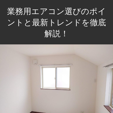
コ
業務用エアコン選びのポイ
ン
テ
ントと最新トレンドを徹底
ン
解説！
ツ
へ
快
ス
適
キ
な
ッ
空
プ
間
づ
く
り
を
サ
ポ